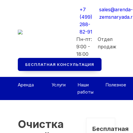
Мы перезвоним вам в ближайшее рабоч
Мы перезвоним вам в ближайшее рабоч
+7
sales@arenda-
Консультация БЕСПЛАТНАЯ
Консультация БЕСПЛАТНАЯ
(499)
zemsnaryada.
288-
82-91
Пн-пт:
Отдел
9:00 -
продаж
18:00
БЕСПЛАТНАЯ КОНСУЛЬТАЦИЯ
Аренда
Услуги
Наши
Полезное
работы
Очистка
Бесплатная