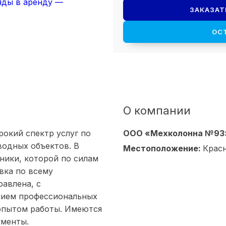
ЗАКАЗАТ
ОС
О компании
окий спектр услуг по
ООО «Мехколонна №93
водных объектов. В
Местоположение:
Крас
ники, которой по силам
вка по всему
равлена, с
нием профессиональных
опытом работы. Имеются
менты.