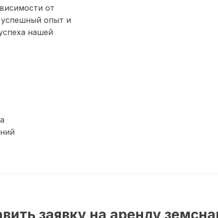
ависимости от
 успешный опыт и
успеха нашей
а
ений
вить заявку на аренду земсн