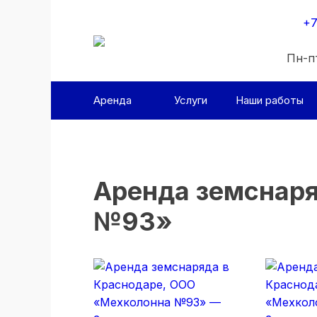
+7
Пн-пт
Аренда
Услуги
Наши работы
Аренда земснаря
№93»