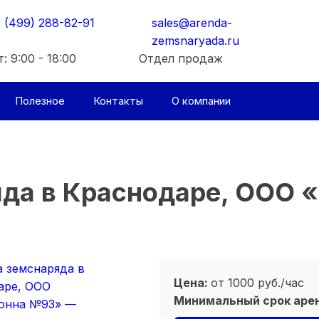
Мы перезвоним вам в ближайшее рабочее время.
Мы перезвоним вам в ближайшее рабочее время.
 (499) 288-82-91
sales@arenda-
Консультация БЕСПЛАТНАЯ
Консультация БЕСПЛАТНАЯ
zemsnaryada.ru
: 9:00 - 18:00
Отдел продаж
Полезное
Контакты
О компании
да в Краснодаре, ООО 
Цена:
от 1000 руб./час
Минимальный срок аре