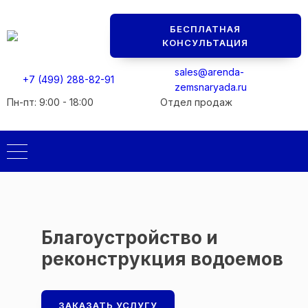
Мы перезвоним вам в ближайшее рабочее время.
Мы перезвоним вам в ближайшее рабочее время.
БЕСПЛАТНАЯ
Консультация БЕСПЛАТНАЯ
Консультация БЕСПЛАТНАЯ
КОНСУЛЬТАЦИЯ
sales@arenda-
+7 (499) 288-82-91
zemsnaryada.ru
Пн-пт: 9:00 - 18:00
Отдел продаж
Благоустройство и
реконструкция водоемов
ЗАКАЗАТЬ УСЛУГУ