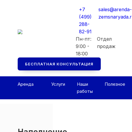
Мы перезвоним вам в ближайшее рабоч
Мы перезвоним вам в ближайшее рабоч
+7
sales@arenda-
Консультация БЕСПЛАТНАЯ
Консультация БЕСПЛАТНАЯ
(499)
zemsnaryada.
288-
82-91
Пн-пт:
Отдел
9:00 -
продаж
18:00
БЕСПЛАТНАЯ КОНСУЛЬТАЦИЯ
Аренда
Услуги
Наши
Полезное
работы
Наполнение