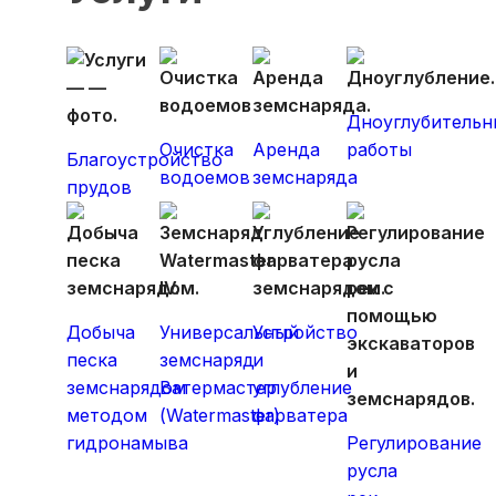
Дноуглубительн
Очистка
Аренда
работы
Благоустройство
водоемов
земснаряда
прудов
Добыча
Универсальный
Устройство
песка
земснаряд
и
земснарядом
Ватермастер
углубление
методом
(Watermaster)
фарватера
гидронамыва
Регулирование
русла