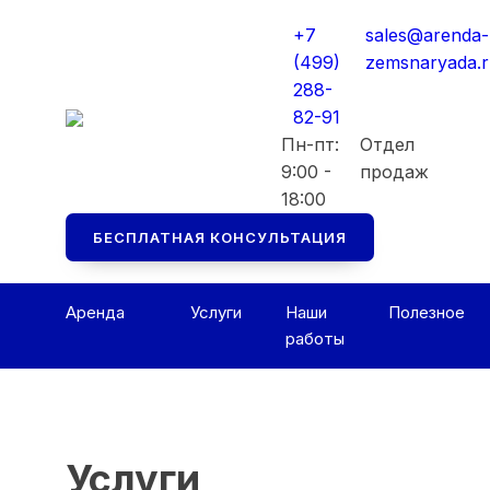
Мы перезвоним вам в ближайшее рабоч
Мы перезвоним вам в ближайшее рабоч
+7
sales@arenda-
Консультация БЕСПЛАТНАЯ
Консультация БЕСПЛАТНАЯ
(499)
zemsnaryada.
288-
82-91
Пн-пт:
Отдел
9:00 -
продаж
18:00
БЕСПЛАТНАЯ КОНСУЛЬТАЦИЯ
Аренда
Услуги
Наши
Полезное
работы
Услуги