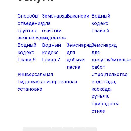
Способы
Земснаряд
Вакансии
Водный
отведения
для
кодекс
грунта с
очистки
Глава 5
земснарядов
водоемов
Водный
Водный
Земснаряд
Земснаряд
кодекс
кодекс
для
для
Глава 6
Глава 7
добычи
дноуглубительн
песка
работ
Универсальная
Строительство
Гидромеханизированная
водопада,
Установка
каскада,
ручья в
природном
стиле