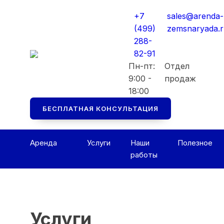
Мы перезвоним вам в ближайшее рабоч
Мы перезвоним вам в ближайшее рабоч
+7
sales@arenda-
Консультация БЕСПЛАТНАЯ
Консультация БЕСПЛАТНАЯ
(499)
zemsnaryada.
288-
82-91
Пн-пт:
Отдел
9:00 -
продаж
18:00
БЕСПЛАТНАЯ КОНСУЛЬТАЦИЯ
Аренда
Услуги
Наши
Полезное
работы
Услуги