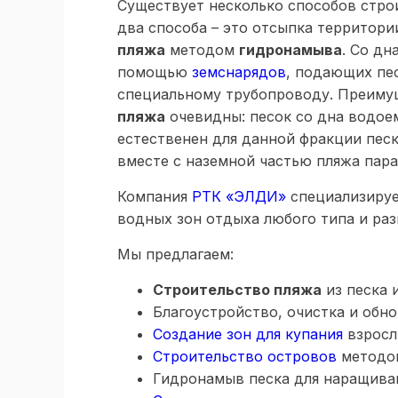
Существует несколько способов стро
два способа – это отсыпка территори
пляжа
методом
гидронамыва
. Со дн
помощью
земснарядов
, подающих пе
специальному трубопроводу. Преиму
пляжа
очевидны: песок со дна водое
естественен для данной фракции пес
вместе с наземной частью пляжа пара
Компания
РТК «ЭЛДИ»
специализируе
водных зон отдыха любого типа и раз
Мы предлагаем:
Строительство пляжа
из песка и
Благоустройство, очистка и обно
Создание зон для купания
взросл
Строительство островов
методом
Гидронамыв песка для наращиван