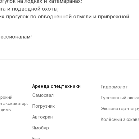
огулок на лодках и катамаранах;
га и подводной охоты;
их прогулок по обводненной отмели и прибрежной
ессионалам!
Аренда спецтехники
Гидромолот
Самосвал
ирокий
Гусеничный экск
и экскаватор,
Погрузчик
Экскаватор-погр
одимы.
Автокран
Колёсный экскав
Ямобур
Бар