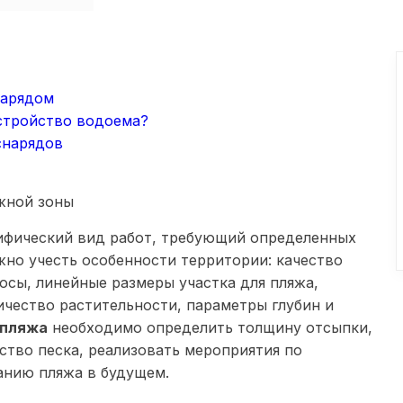
нарядом
стройство водоема?
снарядов
ифический вид работ, требующий определенных
жно учесть особенности территории: качество
лосы, линейные размеры участка для пляжа,
Заказать обратный звонок
Оставить заявку
ичество растительности, параметры глубин и
 пляжа
необходимо определить толщину отсыпки,
ство песка, реализовать мероприятия по
Мы перезвоним вам в ближайшее рабочее время.
Мы перезвоним вам в ближайшее рабочее время.
анию пляжа в будущем.
Консультация БЕСПЛАТНАЯ
Консультация БЕСПЛАТНАЯ