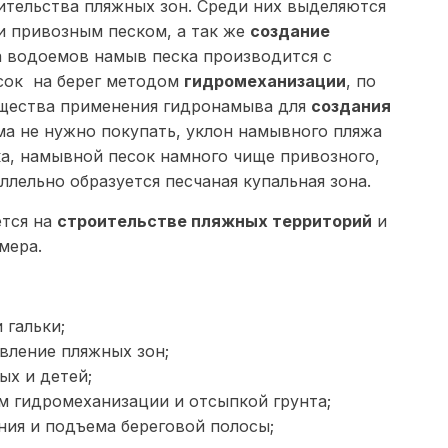
ительства пляжных зон. Среди них выделяются
и привозным песком, а так же
создание
а водоемов намыв песка производится с
сок на берег методом
гидромеханизации
, по
щества применения гидронамыва для
создания
ма не нужно покупать, уклон намывного пляжа
ка, намывной песок намного чище привозного,
ллельно образуется песчаная купальная зона.
тся на
строительстве пляжных территорий
и
мера.
 гальки;
вление пляжных зон;
ых и детей;
 гидромеханизации и отсыпкой грунта;
ия и подъема береговой полосы;