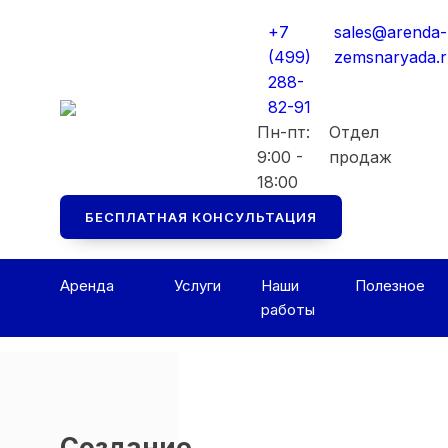
Мы перезвоним вам в ближайшее рабоч
Мы перезвоним вам в ближайшее рабоч
+7
sales@arenda-
Консультация БЕСПЛАТНАЯ
Консультация БЕСПЛАТНАЯ
(499)
zemsnaryada.
288-
82-91
Пн-пт:
Отдел
9:00 -
продаж
18:00
БЕСПЛАТНАЯ КОНСУЛЬТАЦИЯ
Аренда
Услуги
Наши
Полезное
работы
Создание