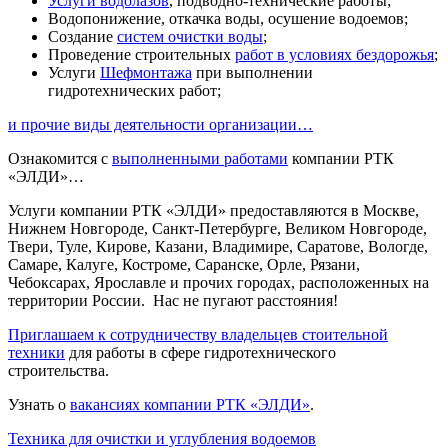
Услуги водолазов
, подводно-технические работы;
Водопонижение, откачка воды, осушение водоемов;
Создание
систем очистки воды
;
Проведение строительных
работ в условиях бездорожья
;
Услуги
Шефмонтажа
при выполнении
гидротехнических работ;
и прочие виды деятельности организации…
Ознакомится с
выполненными работами
компании РТК
«ЭЛДИ»…
Услуги компании РТК «ЭЛДИ» предоставляются в Москве,
Нижнем Новгороде, Санкт-Петербурге, Великом Новгороде,
Твери, Туле, Кирове, Казани, Владимире, Саратове, Вологде,
Самаре, Калуге, Костроме, Саранске, Орле, Рязани,
Чебоксарах, Ярославле и прочих городах, расположенных на
территории России. Нас не пугают расстояния!
Приглашаем к сотрудничеству владельцев стоительной
техники
для работы в сфере гидротехнического
строительства.
Узнать о
вакансиях компании РТК «ЭЛДИ»
.
Техника для очистки и углубления водоемов