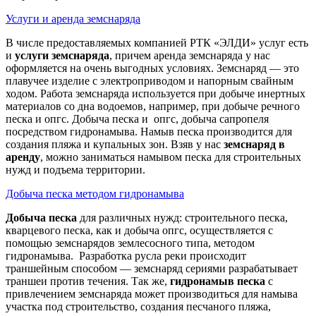
Услуги и аренда земснаряда
В числе предоставляемых компанией РТК «ЭЛДИ» услуг есть
и
услуги земснаряда
, причем аренда земснаряда у нас
оформляется на очень выгодных условиях. Земснаряд — это
плавучее изделие с электроприводом и напорным свайным
ходом. Работа земснаряда используется при добыче инертных
материалов со дна водоемов, например, при добыче речного
песка и опгс. Добыча песка и опгс, добыча сапропеля
посредством гидронамыва. Намыв песка производится для
создания пляжа и купальных зон. Взяв у нас
земснаряд в
аренду
, можно заниматься намывом песка для строительных
нужд и подъема территории.
Добыча песка методом гидронамыва
Добыча песка
для различных нужд: строительного песка,
кварцевого песка, как и добыча опгс, осуществляется с
помощью земснарядов землесосного типа, методом
гидронамыва. Разработка русла реки происходит
траншейным способом — земснаряд сериями разрабатывает
траншеи против течения. Так же,
гидронамыв песка
с
привлечением земснаряда может производиться для намыва
участка под строительство, создания песчаного пляжа,