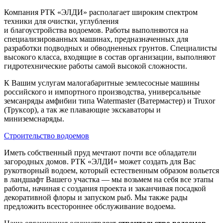
Компания РТК «ЭЛДИ» располагает широким спектром
техники для очистки, углубления
и благоустройства водоемов. Работы выполняются на
специализированных машинах, предназначенных для
разработки подводных и обводненных грунтов. Специалисты
высокого класса, входящие в состав организации, выполняют
гидротехнические работы самой высокой сложности.
К Вашим услугам малогабаритные землесосные машины
российского и импортного производства, универсальные
земсанряды амфибии типа Watermaster (Ватермастер) и Truxor
(Труксор), а так же плавающие экскаваторы и
миниземснаряды.
Строительство водоемов
Иметь собственный пруд мечтают почти все обладатели
загородных домов. РТК «ЭЛДИ» может создать для Вас
рукотворный водоем, который естественным образом вольется
в ландшафт Вашего участка — мы возьмем на себя все этапы
работы, начиная с создания проекта и заканчивая посадкой
декоративной флоры и запуском рыб. Мы также рады
предложить всестороннее обслуживание водоема.