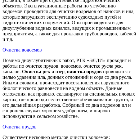
условий, а также при строительстве гидротехнических
объектов. Эксплуатационные работы по углублению
водоемов проводятся для очистки водоемов от наносов и ила,
которые затрудняют эксплуатацию судоходных путей и
гидротехнических сооружений. Они производятся и для
дноуглубления водных каналов, ведущих к промышленным
предприятиям, а также для прокладки трубопроводов, кабелей
и т.д.
Очистка водоемов
Помимо дноуглубительных работ, РТК «ЭЛДИ» проводит и
работы по очистке прудов, водоемов, очистке русла рек,
каналов.
Очистка рек
и озер,
очистка прудов
проводится с
целью удаления ила, донных отложений и сора со дна русла.
Иными словами, происходит восстановления нарушенного
биологического равновесия на водном объекте. Донные
отложения, как правило, складируют на специальных иловых
картах, где происодит естественное обезвоживание грунта, и
его дальнейшая разработка. Собраный со дна водоемов ил и
сапропель служат хорошим удобрением, и широко
используются в сельском хозяйстве.
Очистка прудов
Существует несколько методов очистки водоемов: