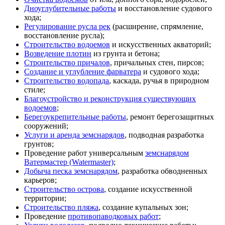
Дноуглубительные работы
и восстановление судового
хода;
Регулирование русла рек
(расширение, спрямление,
восстановление русла);
Строительство водоемов
и искусственных акваторий;
Возведение плотин
из грунта и бетона;
Строительство причалов
, причальных стен, пирсов;
Создание и углубление фарватера
и судового хода;
Строительство водопада
, каскада, ручья в природном
стиле;
Благоустройство и реконструкция существующих
водоемов
;
Берегоукрепительные работы
, ремонт берегозащитных
сооружений;
Услуги и аренда земснарядов
, подводная разработка
грунтов;
Проведение работ универсальным
земснарядом
Ватермастер (Watermaster)
;
Добыча песка земснарядом
, разработка обводненных
карьеров;
Строительство острова
, создание искусственной
территории;
Строительство пляжа
, создание купальных зон;
Проведение
противопаводковых работ
;