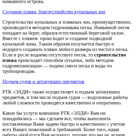
намывного острова.
Создание пляжа, благоустройство купальных зон
Строительство купальных и пляжных зон, преимущественно,
производится методом гидронамыва песка. Намывной песок
попадает на берег, образуя естественный береговой уклон.
Вместе с пляжем происходит и создание подводной
купальной зоны. Таким образом получается быстро и
недорого создавать пляжи любого размера из чистого песка.
Если в русле водоема отсутствует песок, то
строительство
пляжа
происходит способом отсыпки, либо методом
гидромеханизации — подачи смеси песка и воды по
трубопроводам.
Подъем судов и затонувших предметов
РТК «ЭЛДИ» также осуществляет и подъем затонувших
предметов, в том числе подъем судов — водолазные работы
любой сложности проводятся качественно и оперативно.
Какие бы услуги компании РТК «ЭЛДИ» Вам ни
понадобились — мы сделаем все, чтобы выполнить
поставленные Вами задачи быстро и качественно с учетом
всех Ваших пожеланий и требований. Более того, наши
работы обойдутся Вам недорого, потому что мы не делаем