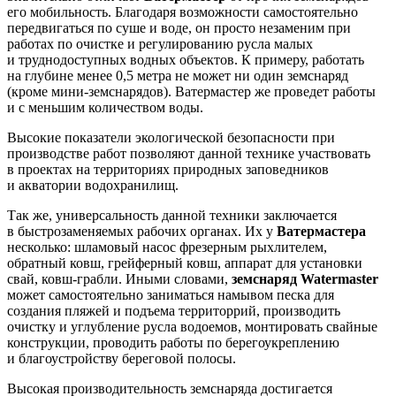
его мобильность. Благодаря возможности самостоятельно
передвигаться по суше и воде, он просто незаменим при
работах по очистке и регулированию русла малых
и труднодоступных водных объектов. К примеру, работать
на глубине менее 0,5 метра не может ни один земснаряд
(кроме мини-земснарядов). Ватермастер же проведет работы
и с меньшим количеством воды.
Высокие показатели экологической безопасности при
производстве работ позволяют данной технике участвовать
в проектах на территориях природных заповедников
и акватории водохранилищ.
Так же, универсальность данной техники заключается
в быстрозаменяемых рабочих органах. Их у
Ватермастера
несколько: шламовый насос фрезерным рыхлителем,
обратный ковш, грейферный ковш, аппарат для установки
свай, ковш-грабли. Иными словами,
земснаряд
Watermaster
может самостоятельно заниматься намывом песка для
создания пляжей и подъема территоррий, производить
очистку и углубление русла водоемов, монтировать свайные
конструкции, проводить работы по берегоукреплению
и благоустройству береговой полосы.
Высокая производительность земснаряда достигается